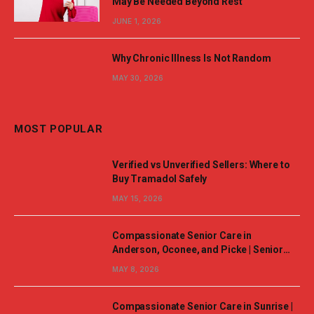
May Be Needed Beyond Rest
JUNE 1, 2026
Why Chronic Illness Is Not Random
MAY 30, 2026
MOST POPULAR
Verified vs Unverified Sellers: Where to
Buy Tramadol Safely
MAY 15, 2026
Compassionate Senior Care in
Anderson, Oconee, and Picke | Senior
Helpers
MAY 8, 2026
Compassionate Senior Care in Sunrise |