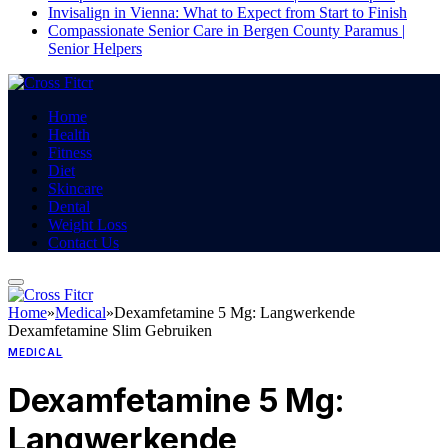
Invisalign in Vienna: What to Expect from Start to Finish
Compassionate Senior Care in Bergen County Paramus |
Senior Helpers
Home
Health
Fitness
Diet
Skincare
Dental
Weight Loss
Contact Us
Home
»
Medical
»
Dexamfetamine 5 Mg: Langwerkende
Dexamfetamine Slim Gebruiken
MEDICAL
Dexamfetamine 5 Mg:
Langwerkende