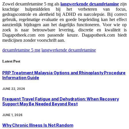
Zowel dexamfetamine 5 mg als
langwerkende dexamfetamine
zijn
krachtige hulpmiddelen bij het verbeteren van focus,
gedragscontrole en alertheid bij ADHD en narcolepsie. Bij correct
gebruik, regelmatige evaluatie en goede begeleiding kan het effect
aanzienlijk bijdragen aan het dagelijks functioneren. Voor wie op
zoek is naar betrouwbare levering, discretie en kwaliteit is
Dagapotheek.com een passende keuze. Dagapotheek.com biedt
medicijnen zonder voorschrift aan.
dexamfetamine 5 mg
langwerkende dexamfetamine
Latest Post
PRP Treatment Malaysia Options and Rhinoplasty Procedure
Information Guide
JUNE 22, 2026
Frequent Travel Fatigue and Dehydration: When Recovery
Support May Be Needed Beyond Rest
JUNE 1, 2026
Why Chronic Illness Is Not Random