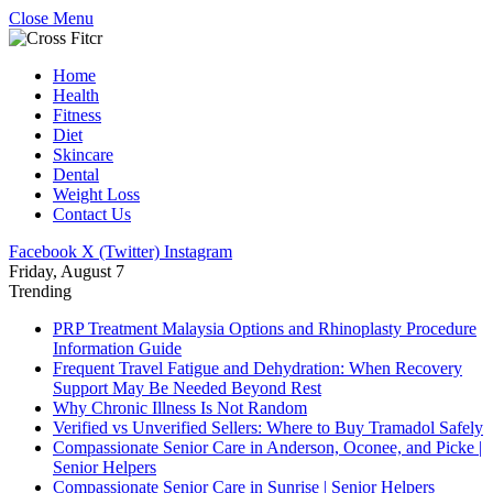
Close Menu
Home
Health
Fitness
Diet
Skincare
Dental
Weight Loss
Contact Us
Facebook
X (Twitter)
Instagram
Friday, August 7
Trending
PRP Treatment Malaysia Options and Rhinoplasty Procedure
Information Guide
Frequent Travel Fatigue and Dehydration: When Recovery
Support May Be Needed Beyond Rest
Why Chronic Illness Is Not Random
Verified vs Unverified Sellers: Where to Buy Tramadol Safely
Compassionate Senior Care in Anderson, Oconee, and Picke |
Senior Helpers
Compassionate Senior Care in Sunrise | Senior Helpers