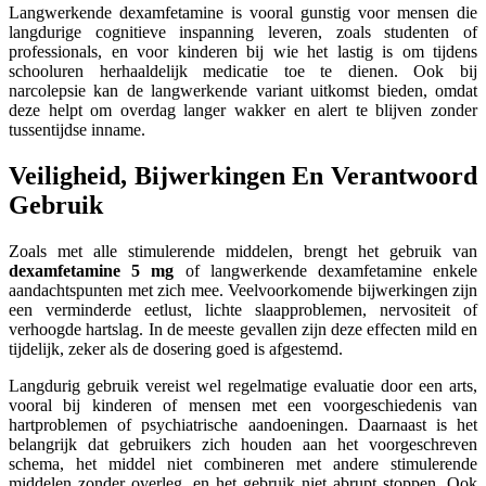
Langwerkende dexamfetamine is vooral gunstig voor mensen die
langdurige cognitieve inspanning leveren, zoals studenten of
professionals, en voor kinderen bij wie het lastig is om tijdens
schooluren herhaaldelijk medicatie toe te dienen. Ook bij
narcolepsie kan de langwerkende variant uitkomst bieden, omdat
deze helpt om overdag langer wakker en alert te blijven zonder
tussentijdse inname.
Veiligheid, Bijwerkingen En Verantwoord
Gebruik
Zoals met alle stimulerende middelen, brengt het gebruik van
dexamfetamine 5 mg
of langwerkende dexamfetamine enkele
aandachtspunten met zich mee. Veelvoorkomende bijwerkingen zijn
een verminderde eetlust, lichte slaapproblemen, nervositeit of
verhoogde hartslag. In de meeste gevallen zijn deze effecten mild en
tijdelijk, zeker als de dosering goed is afgestemd.
Langdurig gebruik vereist wel regelmatige evaluatie door een arts,
vooral bij kinderen of mensen met een voorgeschiedenis van
hartproblemen of psychiatrische aandoeningen. Daarnaast is het
belangrijk dat gebruikers zich houden aan het voorgeschreven
schema, het middel niet combineren met andere stimulerende
middelen zonder overleg, en het gebruik niet abrupt stoppen. Ook